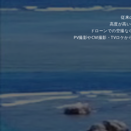
従来
高度が高い
ドローンでの空撮な
PV撮影やCM撮影・TVロケ